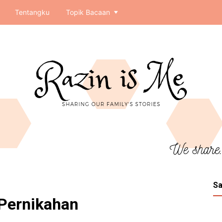
Tentangku
Topik Bacaan
Sa
Pernikahan