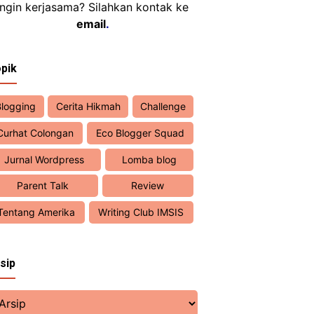
Ingin kerjasama? Silahkan kontak ke
email
.
pik
Blogging
Cerita Hikmah
Challenge
Curhat Colongan
Eco Blogger Squad
Jurnal Wordpress
Lomba blog
Parent Talk
Review
Tentang Amerika
Writing Club IMSIS
sip