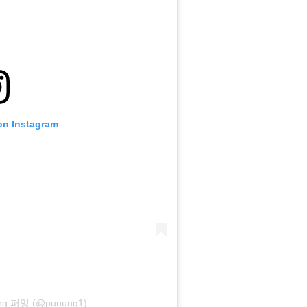
on Instagram
uung 퍼엉 (@puuung1)