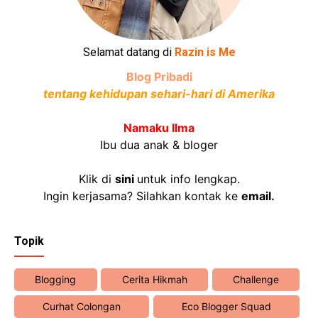
Selamat datang di
Razin is Me
Blog Pribadi
tentang kehidupan sehari-hari di Amerika
Namaku Ilma
Ibu dua anak & bloger
Klik di
sini
untuk info lengkap.
Ingin kerjasama? Silahkan kontak ke
email
.
Topik
Blogging
Cerita Hikmah
Challenge
Curhat Colongan
Eco Blogger Squad