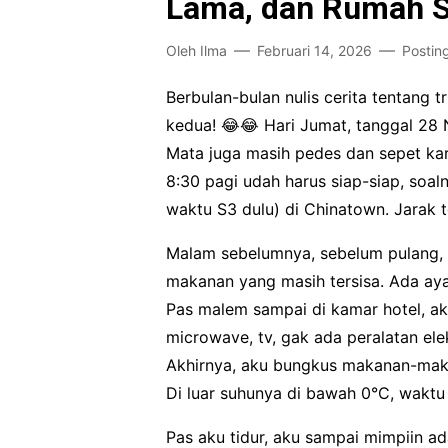
Lama, dan Rumah 
Oleh
Ilma
Februari 14, 2026
Postin
Berbulan-bulan nulis cerita tentang t
kedua! 😂😂 Hari Jumat, tanggal 28
Mata juga masih pedes dan sepet kar
8:30 pagi udah harus siap-siap, soal
waktu S3 dulu) di Chinatown. Jarak 
Malam sebelumnya, sebelum pulang, 
makanan yang masih tersisa. Ada ayam
Pas malem sampai di kamar hotel, ak
microwave, tv, gak ada peralatan el
Akhirnya, aku bungkus makanan-makana
Di luar suhunya di bawah 0°C, waktu 
Pas aku tidur, aku sampai mimpiin a