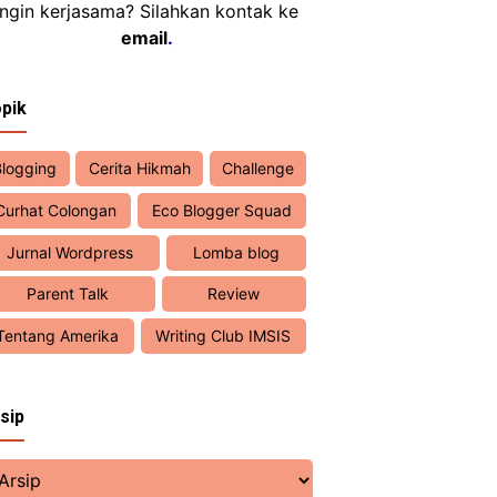
Ingin kerjasama? Silahkan kontak ke
email
.
pik
Blogging
Cerita Hikmah
Challenge
Curhat Colongan
Eco Blogger Squad
Jurnal Wordpress
Lomba blog
Parent Talk
Review
Tentang Amerika
Writing Club IMSIS
sip