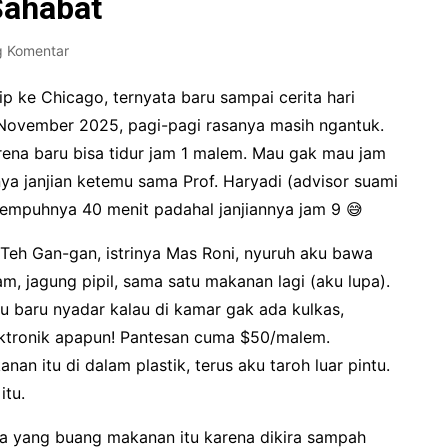
Sahabat
g Komentar
rip ke Chicago, ternyata baru sampai cerita hari
 November 2025, pagi-pagi rasanya masih ngantuk.
ena baru bisa tidur jam 1 malem. Mau gak mau jam
nya janjian ketemu sama Prof. Haryadi (advisor suami
tempuhnya 40 menit padahal janjiannya jam 9 😅
Teh Gan-gan, istrinya Mas Roni, nyuruh aku bawa
, jagung pipil, sama satu makanan lagi (aku lupa).
u baru nyadar kalau di kamar gak ada kulkas,
ektronik apapun! Pantesan cuma $50/malem.
n itu di dalam plastik, terus aku taroh luar pintu.
itu.
da yang buang makanan itu karena dikira sampah