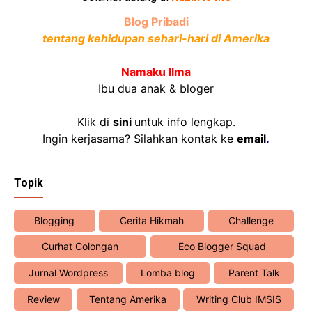
Blog Pribadi
tentang kehidupan sehari-hari di Amerika
Namaku Ilma
Ibu dua anak & bloger
Klik di
sini
untuk info lengkap.
Ingin kerjasama? Silahkan kontak ke
email
.
Topik
Blogging
Cerita Hikmah
Challenge
Curhat Colongan
Eco Blogger Squad
Jurnal Wordpress
Lomba blog
Parent Talk
Review
Tentang Amerika
Writing Club IMSIS