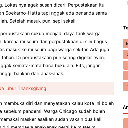
. Lokasinya agak susah dicari. Perpustakaan itu
alan Soekarno-Hatta tapi nggak ada penanda sama
ah. Setelah masuk pun, sepi sekali.
To
 perpustakaan cukup menjadi daya tarik warga
a, karena museum dan perpustakaan di sini bagus
tis masuk ke museum bagi warga sekitar. Ada juga
tahun. Di perpustakaan pun sering digelar even.
ggak semata-mata baca buku aja. Eits, jangan
tinggi, bahkan dari anak-anak.
da Libur Thanksgiving
ah membuka diri dan menyatakan kalau kota ini boleh
Ar
nya sebelum pandemi. Warga Chicago sudah boleh
memakai masker asalkan sudah vaksin dua kali.
 diri membawa anak-anak pergi ke museum.