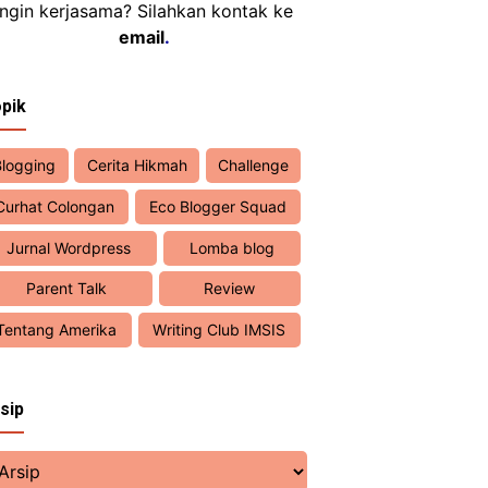
Ingin kerjasama? Silahkan kontak ke
email
.
pik
Blogging
Cerita Hikmah
Challenge
Curhat Colongan
Eco Blogger Squad
Jurnal Wordpress
Lomba blog
Parent Talk
Review
Tentang Amerika
Writing Club IMSIS
sip